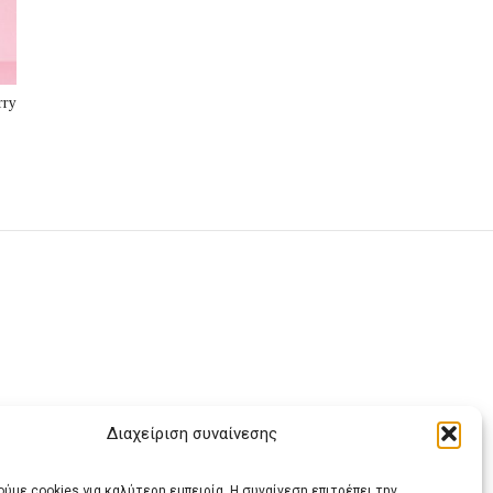
rry
Διαχείριση συναίνεσης
ας
ύμε cookies για καλύτερη εμπειρία. Η συναίνεση επιτρέπει την