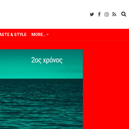
ASTE & STYLE
MORE…