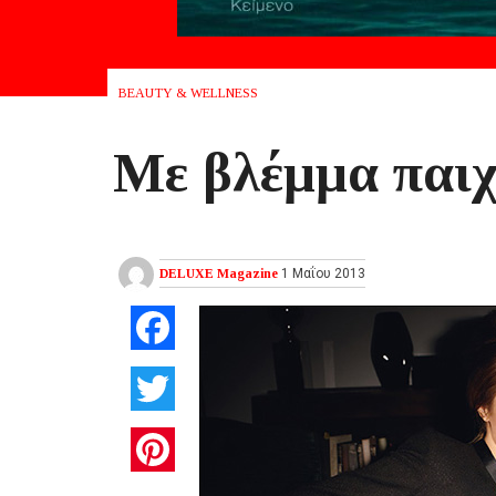
BEAUTY & WELLNESS
Mε βλέμμα παιχ
DELUXE Magazine
1 Μαΐου 2013
Facebook
Twitter
Pinterest