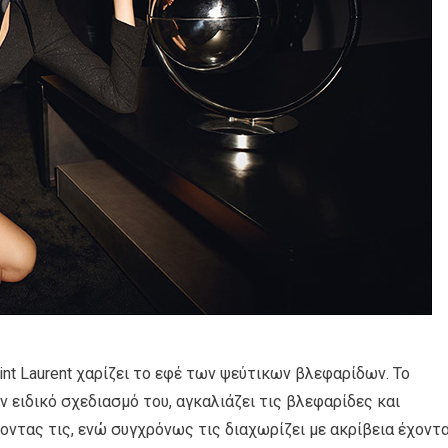
int Laurent χαρίζει το εφέ των ψεύτικων βλεφαρίδων. Το
 ειδικό σχεδιασμό του, αγκαλιάζει τις βλεφαρίδες και
οντας τις, ενώ συγχρόνως τις διαχωρίζει με ακρίβεια έχοντ