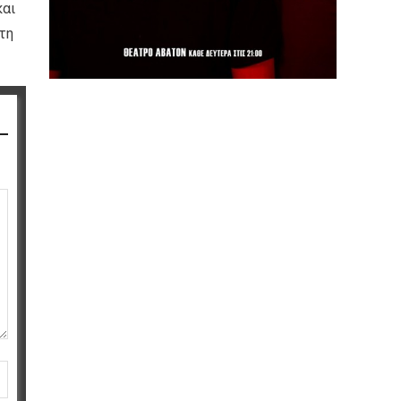
και
τη