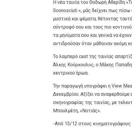
Η νέα ταινία του Θοδωρή Αθερίδη «Τέ
Sconosciuti », μάς δείχνει πως πίσ
μυστικά και ψέματα, θέτοντας ταυτό
σύντροφό σου και τους πιο κοντινού
τα μηνύματα σου και γενικά να έχουν
αντιδρούσαν όταν μάθαιναν ακόμη κα
Το λαμπερό cast της ταινίας απαρτί
Άλκης Κούρκουλος, ο Μάκης Παπαδημ
κεντρικού ήρωα.
Την παραγωγή υπογράφει η View Maste
Δεκεμβρίου. Αξίζει να αναφερθούμε 
σκηνογραφίας της ταινίας, με τελευτ
Μπουλμέτη, «Νοτιάς».
-Από 15/12 στους κινηματογράφους