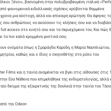
λειοι Ξένοι», βασισμένη στην πολυβραβευμένη ιταλική «Perfe
ω από φαινομενικά ειδυλλιακές σχέσεις κρύβονται θαμμένα
χρονα μια εύστοχη, αλλά και επίκαιρη ερώτηση: Θα άφηνες τ
ς σου ανθρώπους να ακούσουν τις κλήσεις σου και να διαβάσ
 full access στο κινητό σου και τα περιεχόμενα του; Και πώς 
ι τα πιο καλά κρυμμένα μυστικά σου;
ζουν ονόματα όπως η Σμαράγδα Καρύδη, η Μαρία Ναυπλιώτου,
ητρίου, καθώς και ο ίδιος ο σκηνοθέτης στο ρόλο του
r Films και η ταινία αναμένεται να βγει στις αίθουσες στις 
στην Εύα Νάθενα που επιμελήθηκε της ενδυματολογίας, αλλά 
αίο δείγμα της εξαιρετικής της δουλειά στην ταινία του Τάσ
 από την Odeon