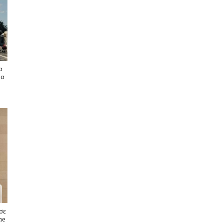
α
ρα
σε
me