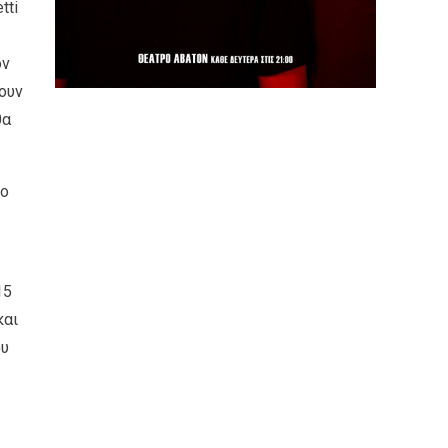
tti
ον
ουν
θα
 ο
15
και
ου