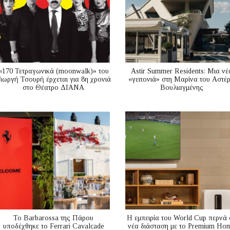
«170 Τετραγωνικά (moonwalk)» του
Astir Summer Residents: Μια νέ
ιωργή Τσουρή έρχεται για 8η χρονιά
«γειτονιά» στη Μαρίνα του Αστέ
στο Θέατρο ΔΙΑΝΑ
Βουλιαγμένης
Το Barbarossa της Πάρου
Η εμπειρία του World Cup περνά 
υποδέχθηκε το Ferrari Cavalcade
νέα διάσταση με το Premium Ho