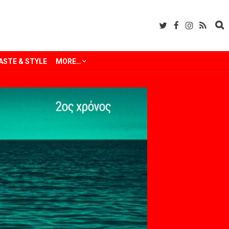
ASTE & STYLE
MORE…