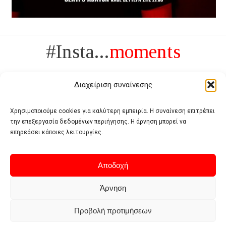
#Insta...
moments
Διαχείριση συναίνεσης
Χρησιμοποιούμε cookies για καλύτερη εμπειρία. Η συναίνεση επιτρέπει
την επεξεργασία δεδομένων περιήγησης. Η άρνηση μπορεί να
Πολυτέλεια δεν είναι το αντίθετο της ανέχειας, είναι το αντίθετο της
επηρεάσει κάποιες λειτουργίες.
χυδαιότητας
- Coco Chanel -
Αποδοχή
Άρνηση
Προβολή προτιμήσεων
Home
Terms of use
Privacy policy
Cookie policy
Contact