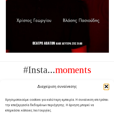
#Insta...
moments
Διαχείριση συναίνεσης
Χρησιμοποιούμε cookies για καλύτερη εμπειρία. Η συναίνεση επιτρέπει
την επεξεργασία δεδομένων περιήγησης. Η άρνηση μπορεί να
Πολυτέλεια δεν είναι το αντίθετο της ανέχειας, είναι το αντίθετο της
επηρεάσει κάποιες λειτουργίες.
χυδαιότητας