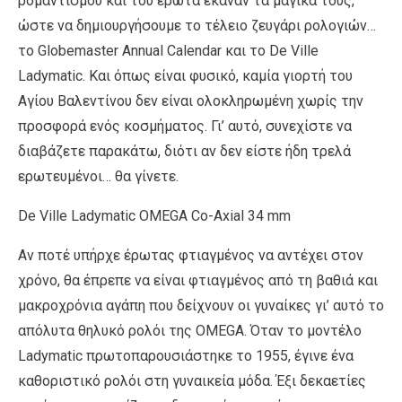
ρομαντισμού και του έρωτα έκαναν τα μαγικά τους,
ώστε να δημιουργήσουμε το τέλειο ζευγάρι ρολογιών…
το Globemaster Annual Calendar και το De Ville
Ladymatic. Και όπως είναι φυσικό, καμία γιορτή του
Αγίου Βαλεντίνου δεν είναι ολοκληρωμένη χωρίς την
προσφορά ενός κοσμήματος. Γι’ αυτό, συνεχίστε να
διαβάζετε παρακάτω, διότι αν δεν είστε ήδη τρελά
ερωτευμένοι… θα γίνετε.
De Ville Ladymatic OMEGA Co-Axial 34 mm
Αν ποτέ υπήρχε έρωτας φτιαγμένος να αντέχει στον
χρόνο, θα έπρεπε να είναι φτιαγμένος από τη βαθιά και
μακροχρόνια αγάπη που δείχνουν οι γυναίκες γι’ αυτό το
απόλυτα θηλυκό ρολόι της OMEGA. Όταν το μοντέλο
Ladymatic πρωτοπαρουσιάστηκε το 1955, έγινε ένα
καθοριστικό ρολόι στη γυναικεία μόδα. Έξι δεκαετίες