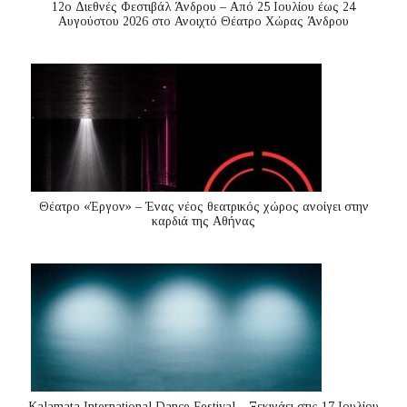
12ο Διεθνές Φεστιβάλ Άνδρου – Από 25 Ιουλίου έως 24
Αυγούστου 2026 στο Ανοιχτό Θέατρο Χώρας Άνδρου
Θέατρο «Έργον» – Ένας νέος θεατρικός χώρος ανοίγει στην
καρδιά της Αθήνας
Kalamata International Dance Festival – Ξεκινάει στις 17 Ιουλίου