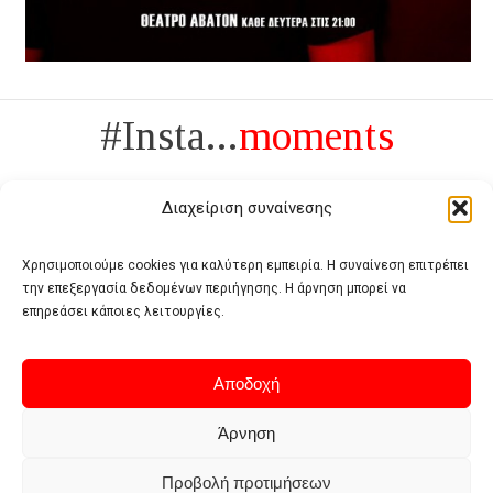
#Insta...
moments
Διαχείριση συναίνεσης
Χρησιμοποιούμε cookies για καλύτερη εμπειρία. Η συναίνεση επιτρέπει
την επεξεργασία δεδομένων περιήγησης. Η άρνηση μπορεί να
Πολυτέλεια δεν είναι το αντίθετο της ανέχειας, είναι το αντίθετο της
επηρεάσει κάποιες λειτουργίες.
χυδαιότητας
- Coco Chanel -
Αποδοχή
Άρνηση
Προβολή προτιμήσεων
Home
Terms of use
Privacy policy
Cookie policy
Contact