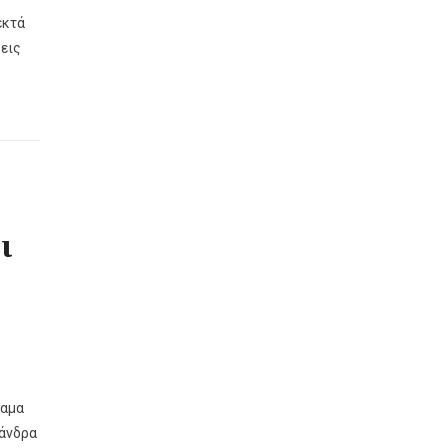
εκτά
εις
ι
ραμα
ξάνδρα