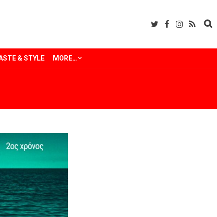
ASTE & STYLE
MORE…