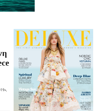
νη
ece
19»,