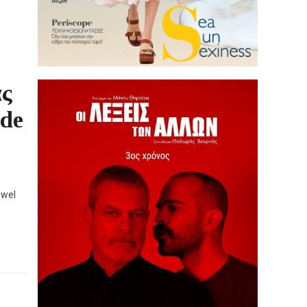
ας
ade
ewel