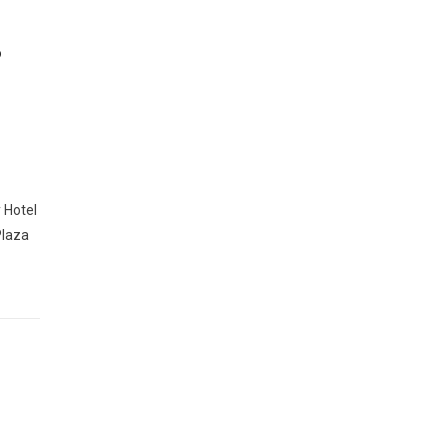
s
 Hotel
Plaza