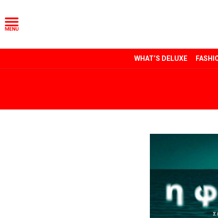
WHAT’S DELUXE
FASHI