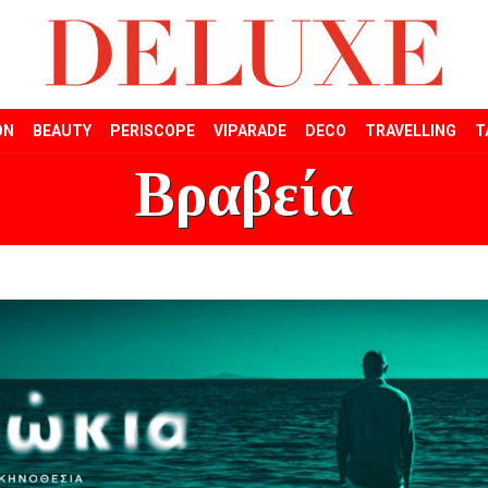
ON
BEAUTY
PERISCOPE
VIPARADE
DECO
TRAVELLING
T
Βραβεία