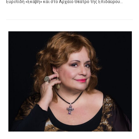
Ευριπίδη «Εκάβη» και στο Αρχαίο Θέατρο της Επιδαύρου…