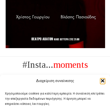
#Insta...
moments
Διαχείριση συναίνεσης
Χρησιμοποιούμε cookies για καλύτερη εμπειρία. Η συναίνεση επιτρέπει
την επεξεργασία δεδομένων περιήγησης. Η άρνηση μπορεί να
Πολυτέλεια δεν είναι το αντίθετο της ανέχειας, είναι το αντίθετο της
επηρεάσει κάποιες λειτουργίες.
χυδαιότητας