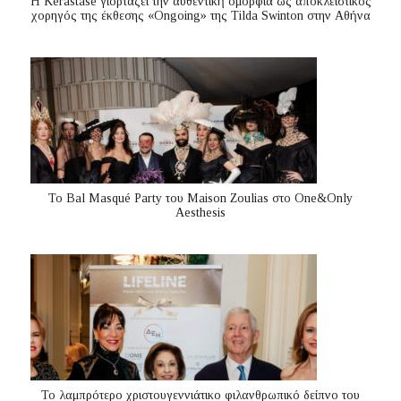
Η Kérastase γιορτάζει την αυθεντική ομορφιά ως αποκλειστικός
χορηγός της έκθεσης «Ongoing» της Tilda Swinton στην Αθήνα
Το Bal Masqué Party του Maison Zoulias στο One&Only
Aesthesis
Το λαμπρότερο χριστουγεννιάτικο φιλανθρωπικό δείπνο του