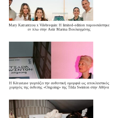
Mary Katrantzou x Vilebrequin: Η limited-edition παρουσιάστηκε
εν πλω στην Astir Marina Βουλιαγμένης
Η Kérastase γιορτάζει την αυθεντική ομορφιά ως αποκλειστικός
χορηγός της έκθεσης «Ongoing» της Tilda Swinton στην Αθήνα