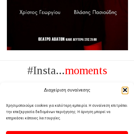
#Insta...
moments
Διαχείριση συναίνεσης
Χρησιμοποιούμε cookies για καλύτερη εμπειρία. Η συναίνεση επιτρέπει
την επεξεργασία δεδομένων περιήγησης. Η άρνηση μπορεί να
Πολυτέλεια δεν είναι το αντίθετο της ανέχειας, είναι το αντίθετο της
επηρεάσει κάποιες λειτουργίες.
χυδαιότητας
- Coco Chanel -