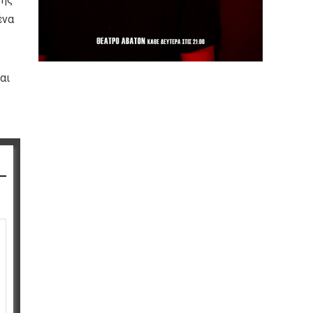
ένα
αι