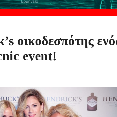
k’s οικοδεσπότης ενό
nic event!