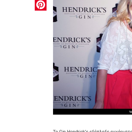
Pinterest
Το Gin Hendrick’s εξέπληξε ευχάρι