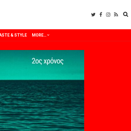
ASTE & STYLE
MORE…