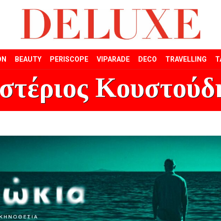
ON
BEAUTY
PERISCOPE
VIPARADE
DECO
TRAVELLING
T
στέριος Κουστούδ