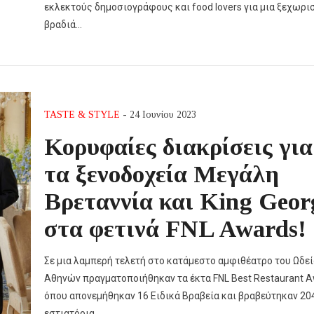
εκλεκτούς δημοσιογράφους και food lovers για μια ξεχωρι
βραδιά…
TASTE & STYLE
- 24 Ιουνίου 2023
Κορυφαίες διακρίσεις για
τα ξενοδοχεία Μεγάλη
Βρεταννία και King Geor
στα φετινά FNL Awards!
Σε μια λαμπερή τελετή στo κατάμεστo αμφιθέατρο του Ωδε
Αθηνών πραγματοποιήθηκαν τα έκτα FNL Best Restaurant 
όπου απονεμήθηκαν 16 Ειδικά Βραβεία και βραβεύτηκαν 20
εστιατόρια…