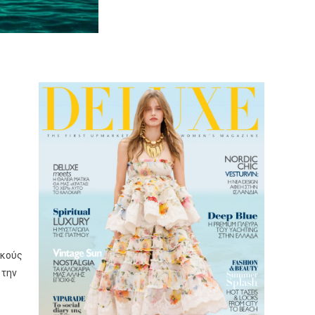
ικούς
 την