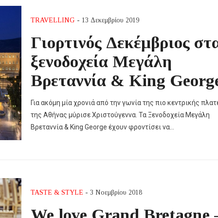
TRAVELLING
- 13 Δεκεμβρίου 2019
Γιορτινός Δεκέμβριος στ
ξενοδοχεία Μεγάλη
Βρεταννία & King Georg
Για ακόμη μία χρονιά από την γωνία της πιο κεντρικής πλατ
της Αθήνας μύρισε Χριστούγεννα. Τα Ξενοδοχεία Μεγάλη
Βρεταννία & King George έχουν φροντίσει να…
TASTE & STYLE
- 3 Νοεμβρίου 2018
We love Grand Bretagne 