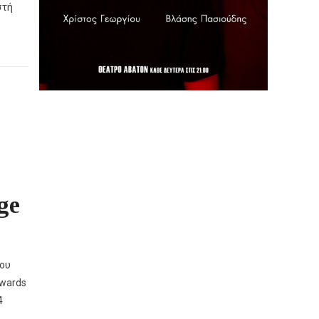
στή
ge
ίου
Awards
4