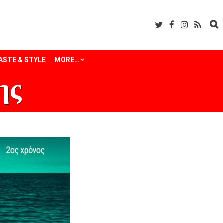
ASTE & STYLE
MORE…
ης