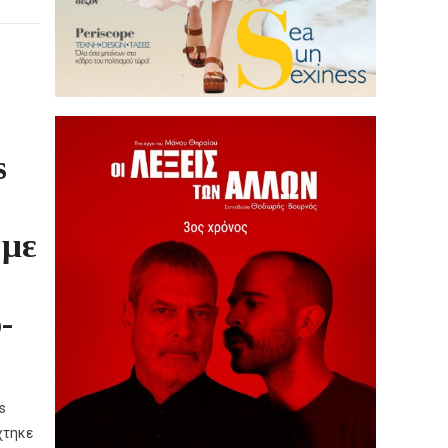
s
 με
-
s
χτηκε