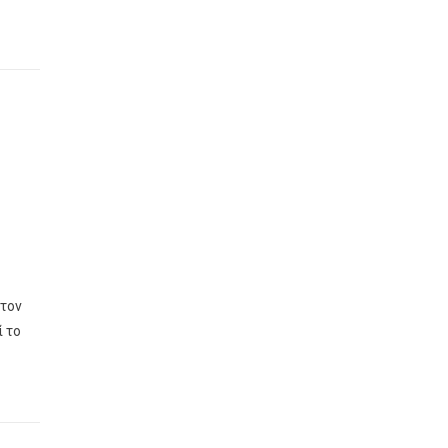
στον
 το