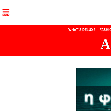
WHAT’S DELUXE
FASHI
Α