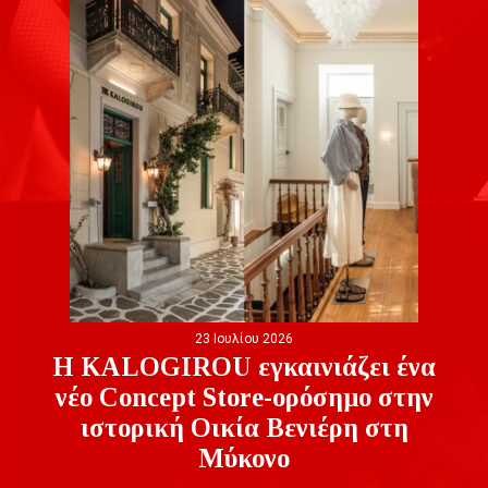
23 Ιουλίου 2026
Η KALOGIROU εγκαινιάζει ένα
νέο Concept Store-ορόσημο στην
ιστορική Οικία Βενιέρη στη
Μύκονο