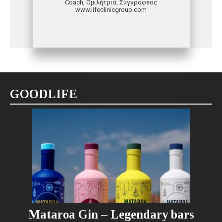
Coach, Ομιλήτρια, Συγγραφέας
www.lifeclinicgroup.com
GOODLIFE
Mataroa Gin – Legendary bars