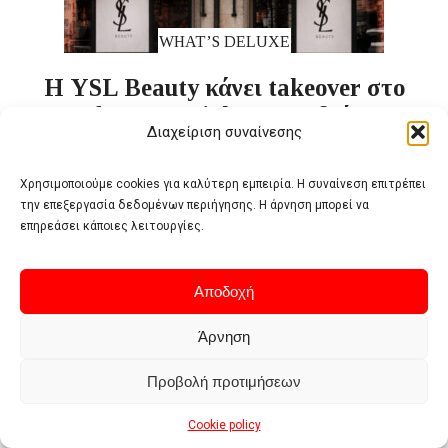
WHAT’S DELUXE
Η YSL Beauty κάνει takeover στο
Cafe Comercial της Μαδρίτης
Διαχείριση συναίνεσης
Χρησιμοποιούμε cookies για καλύτερη εμπειρία. Η συναίνεση επιτρέπει
την επεξεργασία δεδομένων περιήγησης. Η άρνηση μπορεί να
επηρεάσει κάποιες λειτουργίες.
Αποδοχή
Άρνηση
WHAT’S DELUXE
Maison Francis Kurkdjian – Αυτά τα
Προβολή προτιμήσεων
Χριστούγεννα, το Παρίσι λάμπει
Cookie policy
μέσα από τα αρώματα του Οίκου!