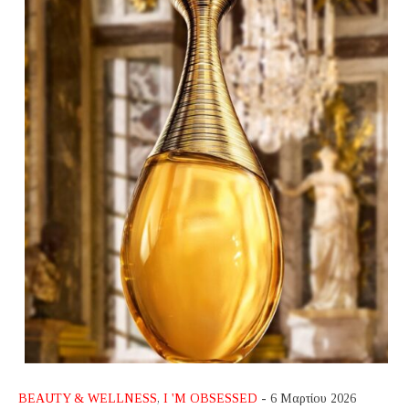
BEAUTY & WELLNESS
,
I 'M OBSESSED
- 6 Μαρτίου 2026