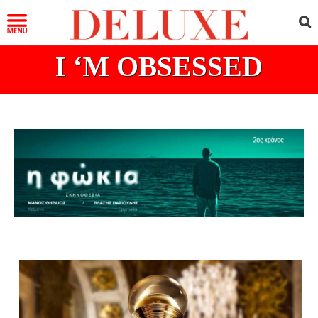
I ‘M OBSESSED