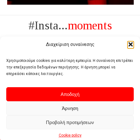
#Insta...
moments
Διαχείριση συναίνεσης
Χρησιμοποιούμε cookies για καλύτερη εμπειρία. Η συναίνεση επιτρέπει
την επεξεργασία δεδομένων περιήγησης. Η άρνηση μπορεί να
Πολυτέλεια δεν είναι το αντίθετο της ανέχειας, είναι το αντίθετο της
επηρεάσει κάποιες λειτουργίες.
χυδαιότητας
- Coco Chanel -
Αποδοχή
Άρνηση
Προβολή προτιμήσεων
Home
Terms of use
Privacy policy
Cookie policy
Contact
Cookie policy
© 2026 - Deluxe. All Rights Reserved.