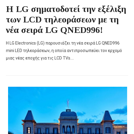
H LG σηματοδοτεί την εξέλιξη
των LCD τηλεοράσεων με τη
νέα σειρά LG QNED996!
Η LG Electronics (LG) παρουσιάζει τη νέα σειρά LG QNED996
mini LED τηλεοράσεων, η οποία αντιπροσωπεύει τον ερχομό
μιας νέας εποχής για τις LCD TVs….