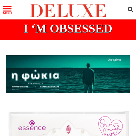
I ‘M OBSESSED