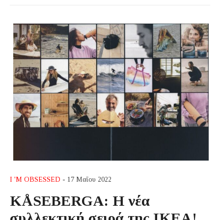
I 'M OBSESSED
- 17 Μαΐου 2022
KÅSEBERGA: Η νέα
συλλεκτική σειρά της ΙΚΕΑ!