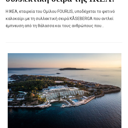
Η ΙΚΕΑ, εταιρεία του Ομίλου FOURLIS, υποδέχεται το φετινό
καλοκαίρι με τη συλλεκτική σειρά KÅSEBERGA που αντλεί
έμπνευση από τη θάλασσα και τους ανθρώπους που…