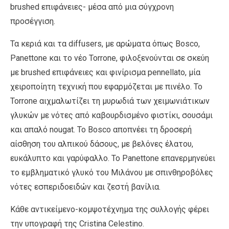
brushed επιφάνειες- μέσα από μια σύγχρονη
προσέγγιση.
Τα κεριά και τα diffusers, με αρώματα όπως Bosco,
Panettone και το νέο Torrone, φιλοξενούνται σε σκεύη
με brushed επιφάνειες και φινίρισμα pennellato, μία
χειροποίητη τεχνική που εφαρμόζεται με πινέλο. Το
Torrone αιχμαλωτίζει τη μυρωδιά των χειμωνιάτικων
γλυκών με νότες από καβουρδισμένο φιστίκι, σουσάμι
και απαλό nougat. Το Bosco αποπνέει τη δροσερή
αίσθηση του αλπικού δάσους, με βελόνες έλατου,
ευκάλυπτο και γαρύφαλλο. Το Panettone επανερμηνεύει
το εμβληματικό γλυκό του Μιλάνου με σπινθηροβόλες
νότες εσπεριδοειδών και ζεστή βανίλια.
Κάθε αντικείμενο-κομψοτέχνημα της συλλογής φέρει
την υπογραφή της Cristina Celestino.