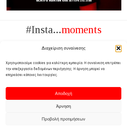
#Insta...
moments
Διαχείριση συναίνεσης
Χρησιμοποιούμε cookies για καλύτερη εμπειρία. Η συναίνεση επιτρέπει
την επεξεργασία δεδομένων περιήγησης. Η άρνηση μπορεί να
Πολυτέλεια δεν είναι το αντίθετο της ανέχειας, είναι το αντίθετο της
επηρεάσει κάποιες λειτουργίες.
χυδαιότητας
- Coco Chanel -
Αποδοχή
Άρνηση
Προβολή προτιμήσεων
Home
Terms of use
Privacy policy
Cookie policy
Contact