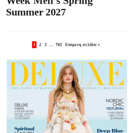
Week Men’s Spring
Summer 2027
1
2
3
…
765
Επόμενη σελίδα: »