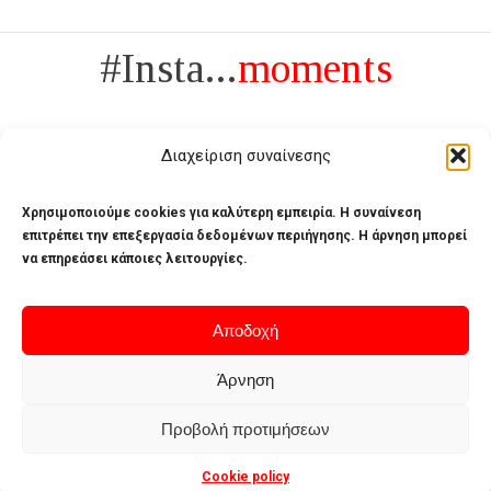
#Insta...
moments
Διαχείριση συναίνεσης
Χρησιμοποιούμε cookies για καλύτερη εμπειρία. Η συναίνεση
επιτρέπει την επεξεργασία δεδομένων περιήγησης. Η άρνηση μπορεί
Πολυτέλεια δεν είναι το αντίθετο της ανέχειας, είναι το αντίθετο της
χυδαιότητας
να επηρεάσει κάποιες λειτουργίες.
- Coco Chanel -
Αποδοχή
Άρνηση
Home
Terms of use
Privacy policy
Cookie policy
Προβολή προτιμήσεων
Contact
Cookie policy
© 2026 - Deluxe. All Rights Reserved.