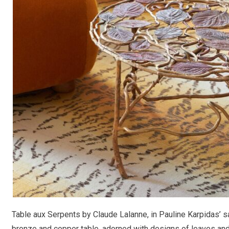
Table aux Serpents by Claude Lalanne, in Pauline Karpidas’ s
bronze and copper table, adorned with designs of leaves an