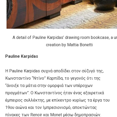
A detail of Pauline Karpidas’ drawing room bookcase, a u
creation by Mattia Bonetti
Pauline Karpidas
Η Pauline Karpidas συχνά αποδίδει στον σύζυγό της,
Κωνσταντίνο “Ντίνο” Καρπίδα, το γεγονός ότι της
“άνοιξε τα μάτια στην ομορφιά των υπέροχων
πραγμάτων”. Ο Κωνσταντίνος ήταν ένας εξαιρετικά
έμπειρος συλλέκτης, με επίκεντρο κυρίως τα έργα του
19ου αιώνα και τον Ιμπρεσιονισμό, αποκτώντας
πίνακες των Renoir και Monet μέσω δημοπρασιών.