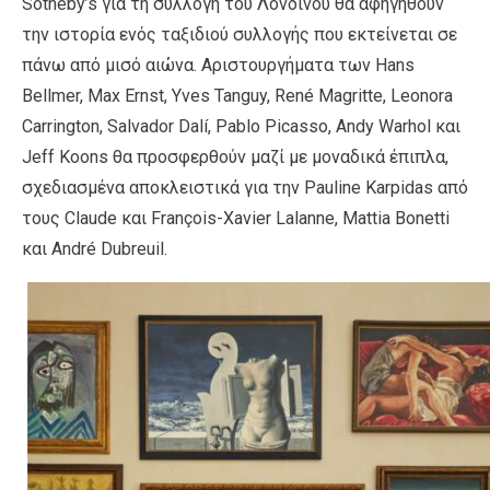
Sotheby’s για τη συλλογή του Λονδίνου θα αφηγηθούν
την ιστορία ενός ταξιδιού συλλογής που εκτείνεται σε
πάνω από μισό αιώνα. Αριστουργήματα των Hans
Bellmer, Max Ernst, Yves Tanguy, René Magritte, Leonora
Carrington, Salvador Dalí, Pablo Picasso, Andy Warhol και
Jeff Koons θα προσφερθούν μαζί με μοναδικά έπιπλα,
σχεδιασμένα αποκλειστικά για την Pauline Karpidas από
τους Claude και François-Xavier Lalanne, Mattia Bonetti
και André Dubreuil.