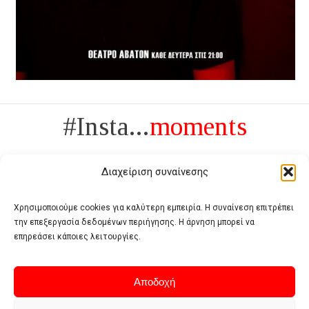
#Insta...
moments
Διαχείριση συναίνεσης
Χρησιμοποιούμε cookies για καλύτερη εμπειρία. Η συναίνεση επιτρέπει
την επεξεργασία δεδομένων περιήγησης. Η άρνηση μπορεί να
Πολυτέλεια δεν είναι το αντίθετο της ανέχειας, είναι το αντίθετο της
επηρεάσει κάποιες λειτουργίες.
χυδαιότητας
- Coco Chanel -
Αποδοχή