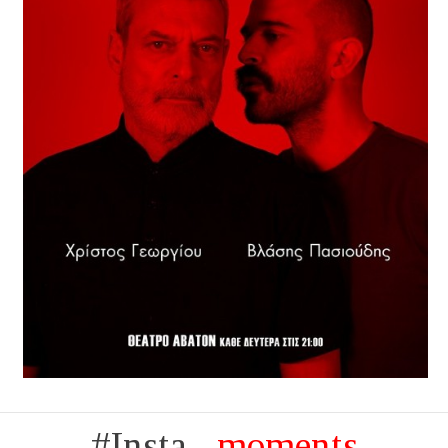
#Insta...
moments