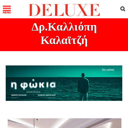
Δρ.Καλλιόπη
Καλαϊτζή