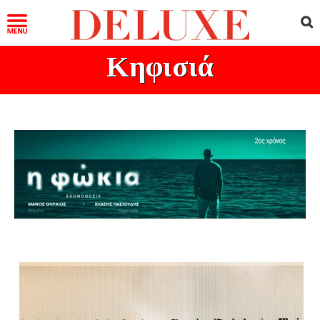
Κηφισιά