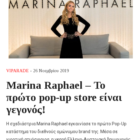
VIPARADE
- 26 Νοεμβρίου 2019
Marina Raphael – Το
πρώτο pop-up store είναι
γεγονός!
H σχεδιάστρια Marina Raphael εγκαινίασε το πρώτο Pop-Up
κατάστημα του διεθνούς ομώνυμου brand της. Μέσα σε
γιορτινή ατμόσφαιρα, η νεαρή Ελληνο-Αυστριακή δημιουργός