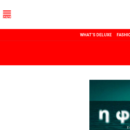
WHAT’S DELUXE
FASHI