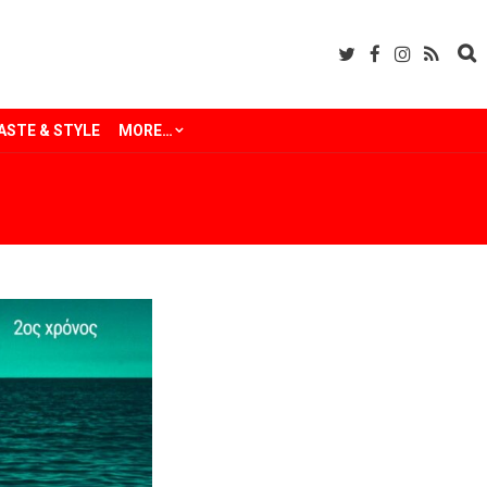
ASTE & STYLE
MORE…