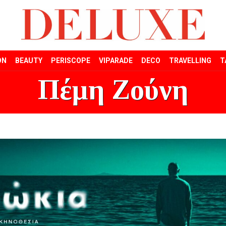
ON
BEAUTY
PERISCOPE
VIPARADE
DECO
TRAVELLING
T
Πέμη Ζούνη