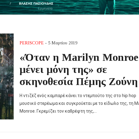
PERISCOPE
- 5 Μαρτίου 2019
«Όταν η Marilyn Monroe
μένει μόνη της» σε
σκηνοθεσία Πέμης Ζούνη
Η ντιζέζ ενός καμπαρέ κάνει το ντεμπούτο της στο hip hop
μουσικό στερέωμα και συγκρούεται με το είδωλο της, τη Ma
Monroe. Γκρεμίζει τον καθρέφτη της,…