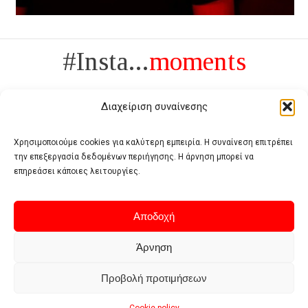
#Insta...
moments
Διαχείριση συναίνεσης
Χρησιμοποιούμε cookies για καλύτερη εμπειρία. Η συναίνεση επιτρέπει
την επεξεργασία δεδομένων περιήγησης. Η άρνηση μπορεί να
Πολυτέλεια δεν είναι το αντίθετο της ανέχειας, είναι το αντίθετο της
επηρεάσει κάποιες λειτουργίες.
χυδαιότητας
- Coco Chanel -
Αποδοχή
Άρνηση
Προβολή προτιμήσεων
Home
Terms of use
Privacy policy
Cookie policy
Contact