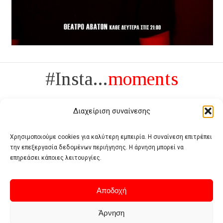
#Insta...
moments
Διαχείριση συναίνεσης
Χρησιμοποιούμε cookies για καλύτερη εμπειρία. Η συναίνεση επιτρέπει
την επεξεργασία δεδομένων περιήγησης. Η άρνηση μπορεί να
Πολυτέλεια δεν είναι το αντίθετο της ανέχειας, είναι το αντίθετο της
επηρεάσει κάποιες λειτουργίες.
χυδαιότητας
- Coco Chanel -
Αποδοχή
Άρνηση