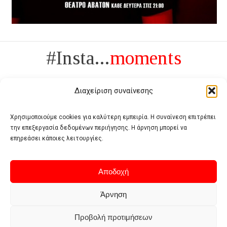
#Insta...
moments
Διαχείριση συναίνεσης
Χρησιμοποιούμε cookies για καλύτερη εμπειρία. Η συναίνεση επιτρέπει
την επεξεργασία δεδομένων περιήγησης. Η άρνηση μπορεί να
Πολυτέλεια δεν είναι το αντίθετο της ανέχειας, είναι το αντίθετο της
επηρεάσει κάποιες λειτουργίες.
χυδαιότητας
- Coco Chanel -
Αποδοχή
Άρνηση
Προβολή προτιμήσεων
Home
Terms of use
Privacy policy
Cookie policy
Contact