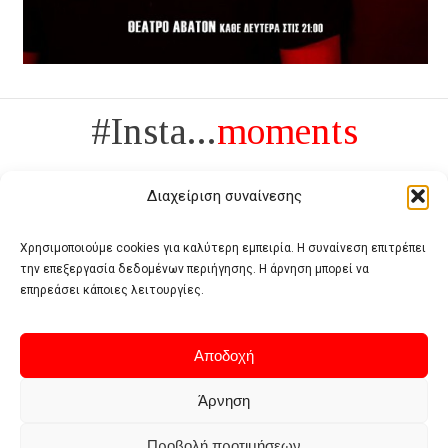
#Insta...
moments
Διαχείριση συναίνεσης
Χρησιμοποιούμε cookies για καλύτερη εμπειρία. Η συναίνεση επιτρέπει
την επεξεργασία δεδομένων περιήγησης. Η άρνηση μπορεί να
Πολυτέλεια δεν είναι το αντίθετο της ανέχειας, είναι το αντίθετο της
επηρεάσει κάποιες λειτουργίες.
χυδαιότητας
- Coco Chanel -
Αποδοχή
Άρνηση
Προβολή προτιμήσεων