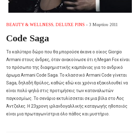
BEAUTY & WELLNESS
,
DELUXE PINS
- 3 Μαρτίου 2011
Code Saga
To καλύτερο δώρο που θα μπορούσε έκανε ο οίκος Giorgio
Armani στους άνδρες, όταν ανακοίνωσε ότι η Megan Fox είναι
το πρόσωπο της διαφημιστικής καμπάνιας για το ανδρικό
άρωμα Armani Code Saga. To κλασσικό Αrmani Code γίνεται
Saga, δηλαδή θρύλος, καθώς εδώ και χρόνια εξακολουθεί να
είναι πολύ ψηλά στις προτιμήσεις των καταναλωτών
παγκοσμίως. Το σενάριο εκτυλίσσεται σε μια βίλα στο Λος
Άντζελες. Η 23χρονη ιρλανδογαλλικής καταγωγής ηθοποιός
είναι μια πρωταγωνίστρια όλο πάθος και μυστήριο.