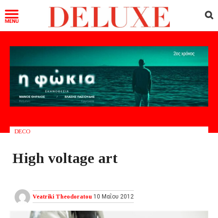
DECO
Ηigh voltage art
Veatriki Theodoratou
10 Μαΐου 2012