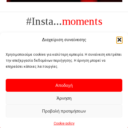
#Insta...
moments
Διαχείριση συναίνεσης
Χρησιμοποιούμε cookies για καλύτερη εμπειρία. Η συναίνεση επιτρέπει
την επεξεργασία δεδομένων περιήγησης. Η άρνηση μπορεί να
Πολυτέλεια δεν είναι το αντίθετο της ανέχειας, είναι το αντίθετο της
επηρεάσει κάποιες λειτουργίες.
χυδαιότητας
- Coco Chanel -
Αποδοχή
Άρνηση
Προβολή προτιμήσεων
Home
Terms of use
Privacy policy
Cookie policy
Contact
Cookie policy
© 2026 - Deluxe. All Rights Reserved.