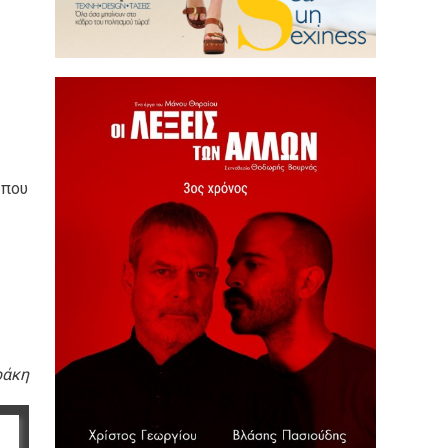
 που
ράκη