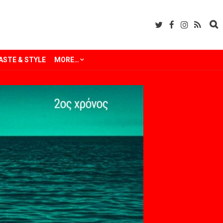
ASTE & STYLE
MORE…