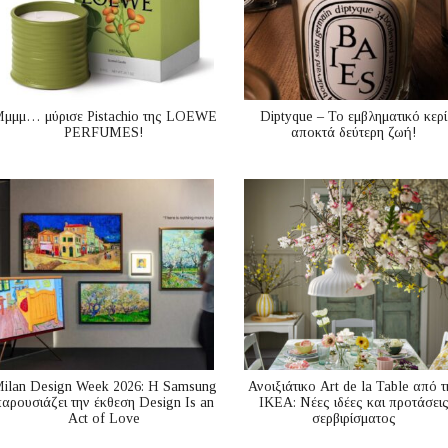
μμμ… μύρισε Pistachio της LOEWE
Diptyque – Το εμβληματικό κερί
PERFUMES!
αποκτά δεύτερη ζωή!
ilan Design Week 2026: Η Samsung
Ανοιξιάτικο Art de la Table από τ
παρουσιάζει την έκθεση Design Is an
ΙΚΕΑ: Νέες ιδέες και προτάσει
Act of Love
σερβιρίσματος