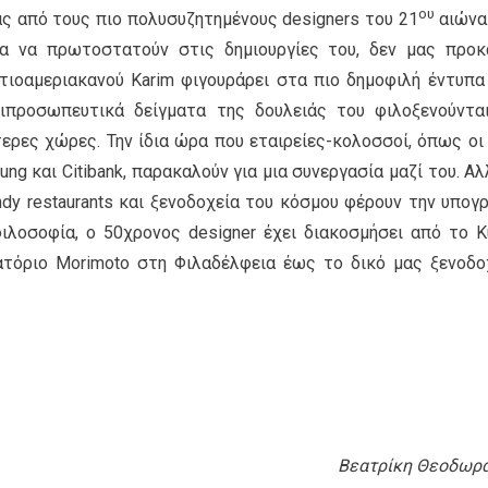
ου
ας από τους πιο πολυσυζητημένους designers του 21
αιώνα
τα να πρωτοστατούν στις δημιουργίες του, δεν μας προκ
ιοαμεριακανού Karim φιγουράρει στα πιο δημοφιλή έντυπα
ιπροσωπευτικά δείγματα της δουλειάς του φιλοξενούντα
ερες χώρες. Την ίδια ώρα που εταιρείες-κολοσσοί, όπως οι D
sung και Citibank, παρακαλούν για μια συνεργασία μαζί του. Αλ
endy restaurants και ξενοδοχεία του κόσμου φέρουν την υπογ
 φιλοσοφία, o 50χρονος designer έχει διακοσμήσει από το Κ
ιατόριο Mοrimoto στη Φιλαδέλφεια έως το δικό μας ξενοδο
Βεατρίκη Θεοδωρ