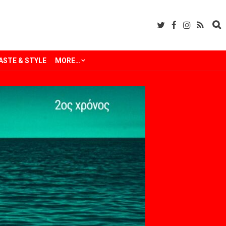
ASTE & STYLE
MORE…