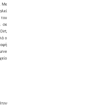
. Με
αλεί
 του
ι σε
irt,
λά ο
ραφή
urve
χείο
άτου