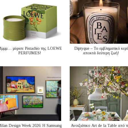
μμμ… μύρισε Pistachio της LOEWE
Diptyque – Το εμβληματικό κερί
PERFUMES!
αποκτά δεύτερη ζωή!
ilan Design Week 2026: Η Samsung
Ανοιξιάτικο Art de la Table από τ