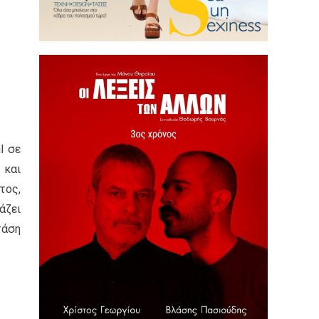
l σε
 και
τος,
άζει
τάση