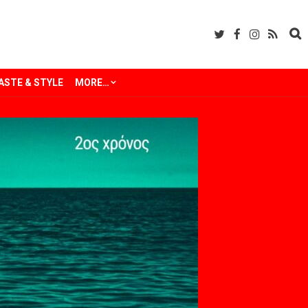
ASTE & STYLE
MORE…