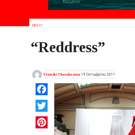
DECO
“Reddress”
Veatriki Theodoratou
19 Οκτωβρίου 2011
Facebook
Twitter
Pinterest