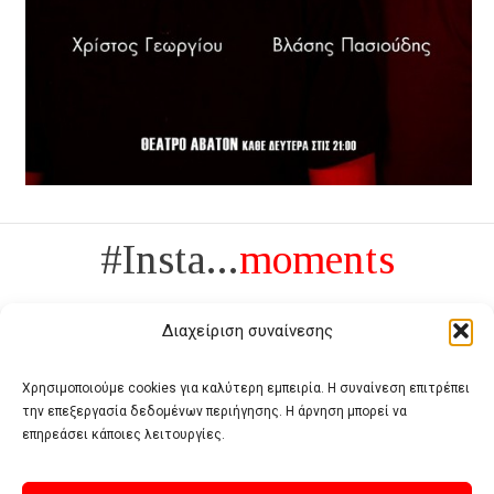
#Insta...
moments
Διαχείριση συναίνεσης
Χρησιμοποιούμε cookies για καλύτερη εμπειρία. Η συναίνεση επιτρέπει
την επεξεργασία δεδομένων περιήγησης. Η άρνηση μπορεί να
Πολυτέλεια δεν είναι το αντίθετο της ανέχειας, είναι το αντίθετο της
επηρεάσει κάποιες λειτουργίες.
χυδαιότητας
- Coco Chanel -