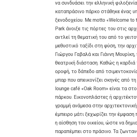
να συνδυάσει την ελληνική φιλοξενί
καταπράσινο πάρκο στάθηκε ένας υ
ξενοδοχείου. Με motto «Welcome to t
Park άνοιξε τις πόρτες του στις αρχ
αντλεί τη θεματική του από το γειτο
μεθυστικό ταξίδι στη φύση, την αρχ
Γιώργου Γαβαλά και Γιάννη Μουρίκη,
θεατρική διάσταση. Καθώς η καρδιά 
οροφή, το δάπεδο από τσιμεντοκονία
μπαρ που απεικονίζει σκηνές από τ
lounge café «Οak Room» είναι τα στ
πάρκου. Εικονοπλάστες ή αρχιτέκτονε
γραμμή ανάμεσα στην αρχιτεκτονική κ
έμπειρο μάτι ξεχωρίζει την έμφαση π
η αίσθηση του οικείου, ώστε να δημι
παραπέμπει στο πράσινο. Τα ζωντα