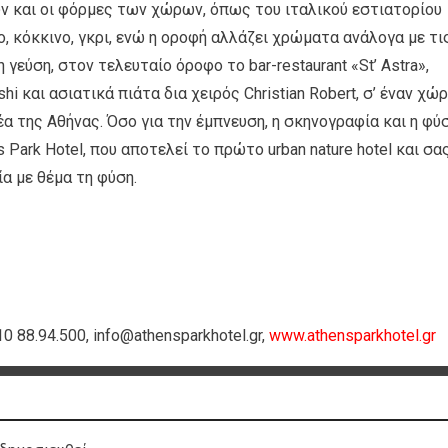
ν και οι φόρμες των χώρων, όπως του ιταλικού εστιατορίου
ο, κόκκινο, γκρι, ενώ η οροφή αλλάζει χρώματα ανάλογα με τι
 γεύση, στον τελευταίο όροφο το bar-restaurant «St’ Astra»,
i και ασιατικά πιάτα δια χειρός Christian Robert, σ’ έναν χώ
α της Αθήνας. Όσο για την έμπνευση, η σκηνογραφία και η φύ
 Park Hotel, που αποτελεί το πρώτο urban nature hotel και σα
ία με θέμα τη φύση.
0 88.94.500, info@athensparkhotel.gr,
www.athensparkhotel.gr