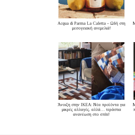
Acqua di Parma La Caletta – Ωδή στη
Μ
μεσογειακή ανεμελιά!
Άνοιξη στην ΙΚΕΑ: Νέα προϊόντα για
M
μικρές αλλαγές, αλλά… τεράστια
ανανέωση στο σπίτι!