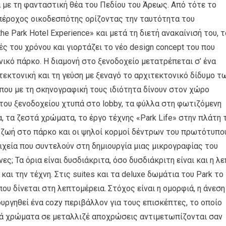
α με τη φανταστική θέα του Πεδίου του Άρεως. Από τότε το
πέροχος οικοδεσπότης ορίζοντας την ταυτότητα του
he Park Hotel Experience» και μετά τη διετή ανακαίνισή του, τ
ές του χρόνου και γιορτάζει το νέο design concept του που
νικό πάρκο. Η διαμονή στο ξενοδοχείο μετατρέπεται σ’ ένα
ιτεκτονική και τη γεύση με ξεναγό το αρχιτεκτονικό δίδυμο τ
 που με τη σκηνογραφική τους ιδιότητα δίνουν στον χώρο
του ξενοδοχείου χτυπά στο lobby, τα φύλλα στη φωτιζόμενη
, τα ζεστά χρώματα, το έργο τέχνης «Park Life» στην πλάτη 
η ζωή στο πάρκο και οι ψηλοί κορμοί δέντρων του πρωτότυπο
οιχεία που συντελούν στη δημιουργία μιας μικρογραφίας του
ς; Τα όρια είναι δυσδιάκριτα, όσο δυσδιάκριτη είναι και η λ
αι την τέχνη. Στις suites και τα deluxe δωμάτια του Park το
ου δίνεται στη λεπτομέρεια. Στόχος είναι η ομορφιά, η άνεση
ουργηθεί ένα cozy περιβάλλον για τους επισκέπτες, το οποίο
νά χρώματα σε μεταλλιζέ αποχρώσεις αντιμετωπίζονται σαν