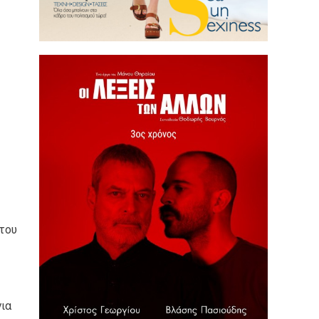
 του
για