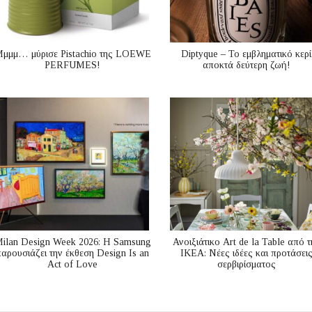
μμμ… μύρισε Pistachio της LOEWE
Diptyque – Το εμβληματικό κερί
PERFUMES!
αποκτά δεύτερη ζωή!
ilan Design Week 2026: Η Samsung
Ανοιξιάτικο Art de la Table από τ
παρουσιάζει την έκθεση Design Is an
ΙΚΕΑ: Νέες ιδέες και προτάσει
Act of Love
σερβιρίσματος