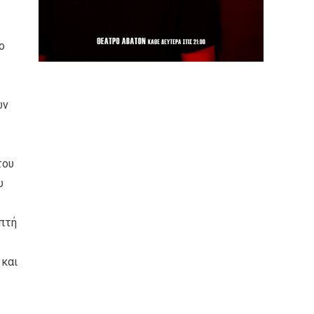
ο
ων
του
υ
επτή
 και