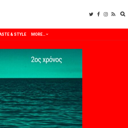
ASTE & STYLE
MORE…