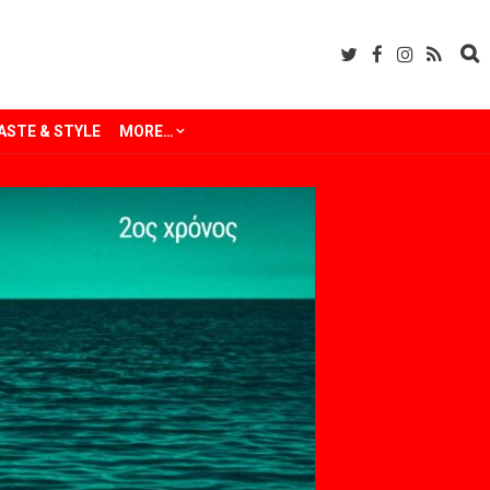
ASTE & STYLE
MORE…