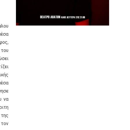
άλου
μέσα
φος,
 του
ώσει
ίζει
ικής
μέσα
γησε
υ να
ριτη
 της
 τον