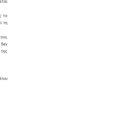
εται
ς το
ί τη
οιο,
 δεν
 της
άτου