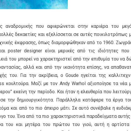
ς αναδρομικής που αφιερώνεται στην καριέρα του μεγ
 πολλές δεκαετίες και εξελίσσεται σε αυτές ποικιλοτρόπως 
εχνικής έκφρασης, όπως διαμορφώθηκαν από το 1960. Ζωγρά
ι poster designer είναι μερικές από τις ιδιότητες που
λειά του μπορεί να χαρακτηριστεί από την επιθυμία του να δ
αντασίας, αλλά και από την ικανότητα επίσης, να απαθανατ
ής του. Για την ακρίβεια, ο Goude ηγείται της καλλιτεχν
s κουλτούρα. Μαζί με τον Andy Warhol αξιοποίησε τα νέα 
ερου” εκείνη την περίοδο. Kαι ήταν η ελευθερία που λειτούρ
ωσε την δημιουργικότητα. Παράλληλα κατάφερε τα έργα το
όμα και από το πιο άπειρο μάτι. Σε αυτό συνέβαλε η ευδιάκ
ργο του. Ένα από τα πιο χαρακτηριστικά παραδείγματα αυτής
σα του και μητέρα του πρώτου του γιού, αυτή η αρτίστα