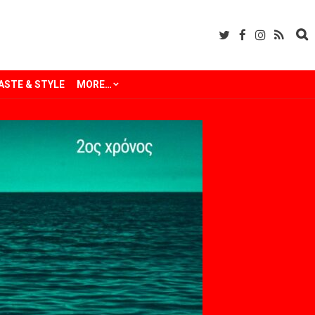
ASTE & STYLE
MORE…