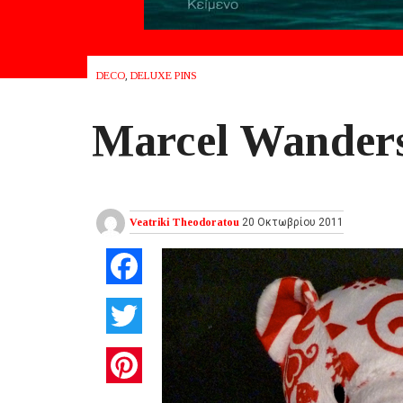
DECO
,
DELUXE PINS
Μarcel Wander
Veatriki Theodoratou
20 Οκτωβρίου 2011
Facebook
Twitter
Pinterest