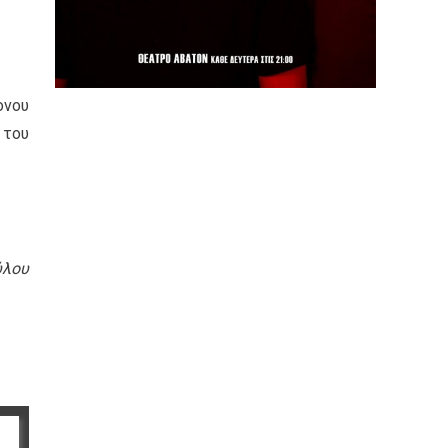
ονου
 του
ύλου