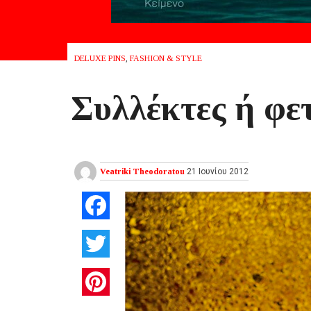
DELUXE PINS
,
FASHION & STYLE
Συλλέκτες ή φετ
Veatriki Theodoratou
21 Ιουνίου 2012
Facebook
Twitter
Pinterest