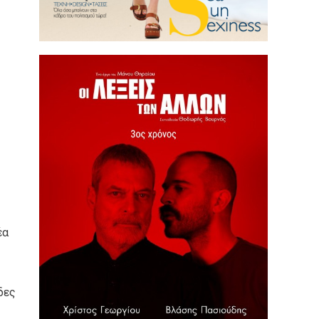
έα
δες