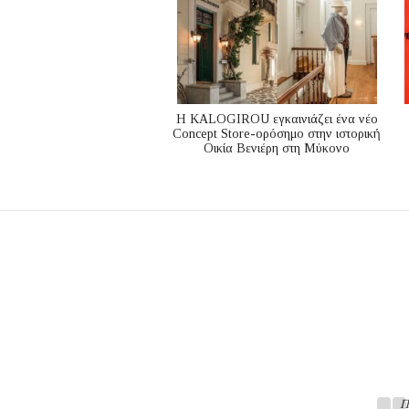
Η KALOGIROU εγκαινιάζει ένα νέο
Concept Store-ορόσημο στην ιστορική
Οικία Βενιέρη στη Μύκονο
Π