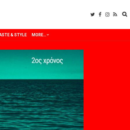
ASTE & STYLE
MORE…