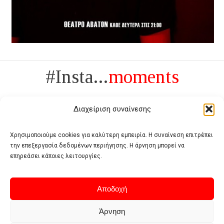
#Insta...
moments
Διαχείριση συναίνεσης
Χρησιμοποιούμε cookies για καλύτερη εμπειρία. Η συναίνεση επιτρέπει
την επεξεργασία δεδομένων περιήγησης. Η άρνηση μπορεί να
Πολυτέλεια δεν είναι το αντίθετο της ανέχειας, είναι το αντίθετο της
επηρεάσει κάποιες λειτουργίες.
χυδαιότητας
- Coco Chanel -
Αποδοχή
Άρνηση