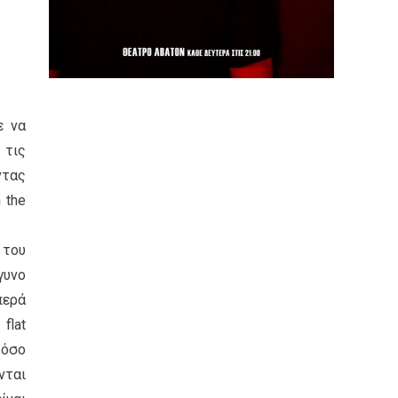
ε να
 τις
ντας
 the
 του
γυνο
περά
flat
τόσο
νται