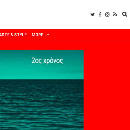
ASTE & STYLE
MORE…