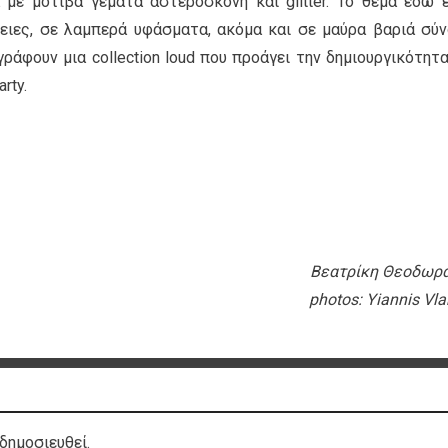
με μοτίβα γεμάτα αστερόσκονη και glitter. Το θέμα εδώ ε
ειες, σε λαμπερά υφάσματα, ακόμα και σε μαύρα βαριά σύν
γράφουν μια collection loud που προάγει την δημιουργικότητα
rty.
Βεατρίκη Θεοδωρ
photos: Yiannis Vl
δημοσιευθεί.