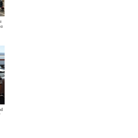
α
ρα
nd
r