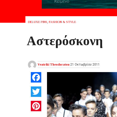
DELUXE PINS
,
FASHION & STYLE
Aστερόσκονη
Veatriki Theodoratou
21 Οκτωβρίου 2011
Facebook
Twitter
Pinterest