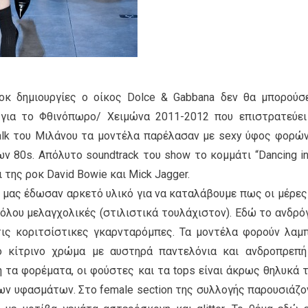
οκ δημιουργίες ο οίκος Dolce & Gabbana δεν θα μπορούσ
 για το Φθινόπωρο/ Χειμώνα 2011-2012 που επιστρατεύει
alk του Μιλάνου τα μοντέλα παρέλασαν με sexy ύφος φορώ
των 80s. Απόλυτο soundtrack του show το κομμάτι “Dancing in
ι της ροκ David Bowie και Mick Jagger.
a μας έδωσαν αρκετό υλικό για να καταλάβουμε πως οι μέρες
ιόλου μελαγχολικές (στιλιστικά τουλάχιστον). Εδώ το ανδρό
 τις κοριτσίστικες γκαρνταρόμπες. Τα μοντέλα φορούν λαμ
ό κίτρινο χρώμα με αυστηρά παντελόνια και ανδροπρεπή 
ή τα φορέματα, οι φούστες και τα tops είναι άκρως θηλυκά 
των υφασμάτων. Στο female section της συλλογής παρουσιάζο