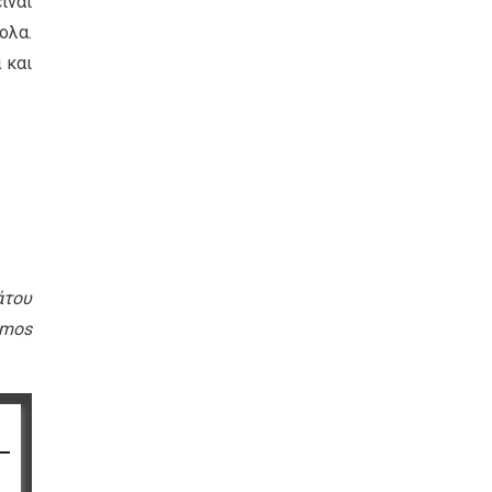
ίναι
ολα.
 και
άτου
amos