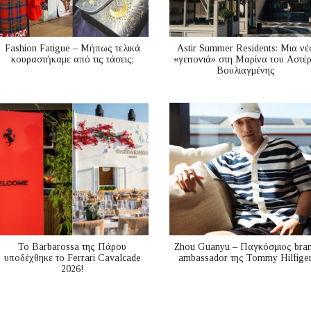
Fashion Fatigue – Μήπως τελικά
Astir Summer Residents: Μια νέ
κουραστήκαμε από τις τάσεις;
«γειτονιά» στη Μαρίνα του Αστέ
Βουλιαγμένης
Το Barbarossa της Πάρου
Zhou Guanyu – Παγκόσμιος bra
υποδέχθηκε το Ferrari Cavalcade
ambassador της Tommy Hilfige
2026!