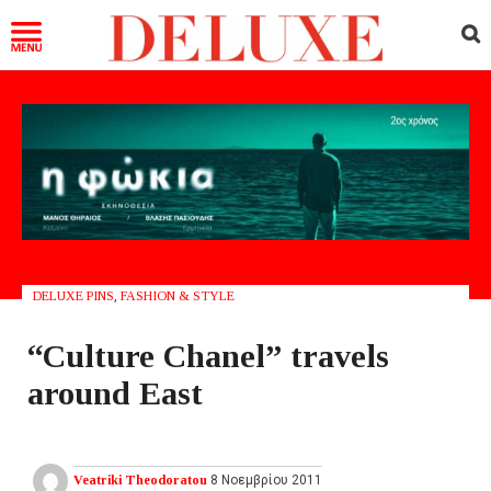
DELUXE PINS
,
FASHION & STYLE
“Culture Chanel” travels
around Εast
Veatriki Theodoratou
8 Νοεμβρίου 2011