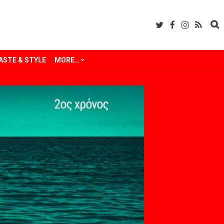
ASTE & STYLE
MORE…