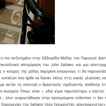
το πιο συζητημένο στην Εβδομάδα Μόδας του Παρισιού. Δεύ
επεισοδιακή αποχώρηση του John Galliano και μια αποτυχη
λος ο κόσμος της μόδας περίμενε εναγωνίως τι θα παρουσιάσ
 η κολεξιόν που ήρθε να δώσει τέλος στις κακές γλώσσες κα
 με αυτήν τη συλλογή ο Βρεατανός σχεδιαστής απέδειξε ότ
ρη ευκαιρία. Όπως είπε: «…εδώ είμαι περισσότερο ο εαυτός 
, όλοι αναρωτήθηκαν στην προηγούμενη collection τι δεν 
ς δημιουργίες του Galliano τόσο ξεχωριστές, ασυναγώνιστες».