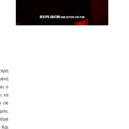
τερη
μένη
ει ο
ι να
ι σε
μου,
πήγε
 Και