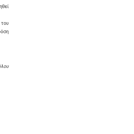
ηθεί
 του
δόση
ύλου