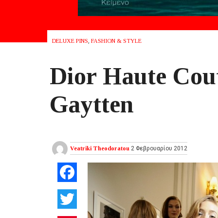
DELUXE PINS
,
FASHION & STYLE
Dior Ηaute Cout
Gaytten
Veatriki Theodoratou
2 Φεβρουαρίου 2012
Facebook
Twitter