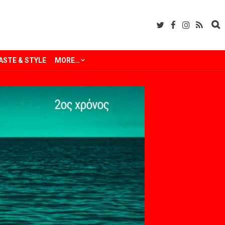
ASTE & STYLE
MORE…