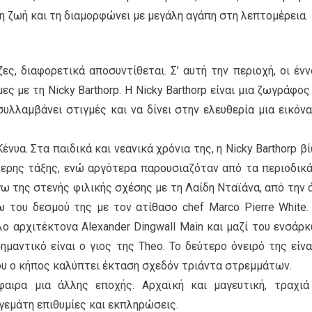
η ζωή και τη διαμορφώνει με μεγάλη αγάπη στη λεπτομέρεια.
ες, διαφορετικά αποσυντίθεται. Σ’ αυτή την περιοχή, οι ένν
ημες με τη Nicky Barthorp. Η Nicky Barthorp είναι μια ζωγράφος
συλλαμβάνει στιγμές και να δίνει στην ελευθερία μια εικόνα
νυα. Στα παιδικά και νεανικά χρόνια της, η Nicky Barthorp β
ερης τάξης, ενώ αργότερα παρουσιαζόταν από τα περιοδικ
ω της στενής φιλικής σχέσης με τη Λαίδη Νταϊάνα, από την 
ω του δεσμού της με τον ατίθασο chef Μarco Pierre White.
ο αρχιτέκτονα Alexander Dingwall Main και μαζί του ενσάρ
ημαντικό είναι ο γιος της Theo. Το δεύτερο όνειρό της είνα
ίου ο κήπος καλύπτει έκταση σχεδόν τριάντα στρεμμάτων.
αιρα μια άλλης εποχής. Αρχαϊκή και μαγευτική, τραχιά
 γεμάτη επιθυμίες και εκπληρώσεις.