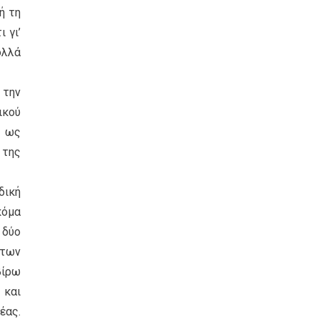
ή τη
 γι’
ολλά
 την
ικού
ν ως
 της
δική
κόμα
 δύο
 των
βίρω
 και
έας.