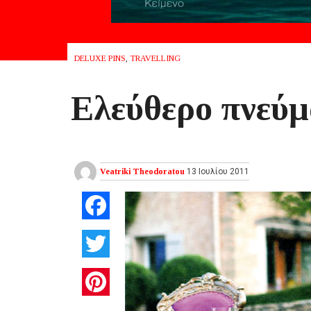
DELUXE PINS
,
TRAVELLING
Eλεύθερο πνεύ
Veatriki Theodoratou
13 Ιουλίου 2011
Facebook
Twitter
Pinterest