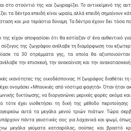
ναι στο στούντιό της και ζωγραφίζει. Το αντικείμενό της αυτ
ζει τα δέντρα επειδή είναι ωραία, αλλά επειδή σημαίνουν κάτι
σταση και μια τεράστια δύναμη. Τα δέντρα έχουν δει τόσα π
 της είχαν αποφασίσει ότι θα εστίαζαν σ’ ένα αυθεντικό για
 Ο σύζυγος της ζωγράφου ανέλαβε τη διαμόρφωση του εξωτερ
δίασε τα 30 στρέμματα γης, τα οποία θα αξιοποιούντα
ανέλαβε την επισκευή, την ανακαίνιση και την ανακατασκευή
ρικές ικανότητες της οικοδέσποινας. Η ζωγράφος διαθέτει τη 
 έχει ονομάσει «Μπουκιές από νόστιμα φαγητά». Όταν ήταν α
νωνικής δικτύωσης, να διοργανώνει μερικές φορές ακόμα και
ό τότε έχει υιοθετήσει τη δική της μέθοδο περιποίησης
αγειρεύω αυτά τα μεγάλα μενού τριών πιάτων. Τώρα σερ
 υπάρχουν πάντα γευστικές σος για λαχανικά και ψωμί, όπως
άχνω μεγάλα γεύματα κατσαρόλας, σούπες και βραστό κρ