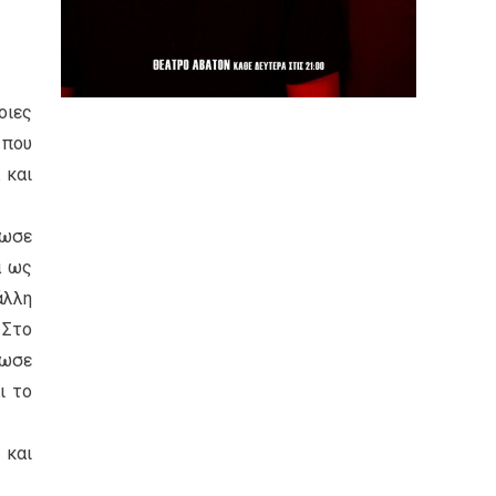
οιες
 που
 και
ίωσε
ά ως
άλλη
 Στο
κωσε
ι το
 και