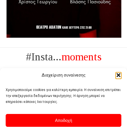
#Insta...
moments
Διαχείριση συναίνεσης
Χρησιμοποιούμε cookies για καλύτερη εμπειρία. Η συναίνεση επιτρέπει
την επεξεργασία δεδομένων περιήγησης. Η άρνηση μπορεί να
Πολυτέλεια δεν είναι το αντίθετο της ανέχειας, είναι το αντίθετο της
επηρεάσει κάποιες λειτουργίες.
χυδαιότητας
- Coco Chanel -
Αποδοχή