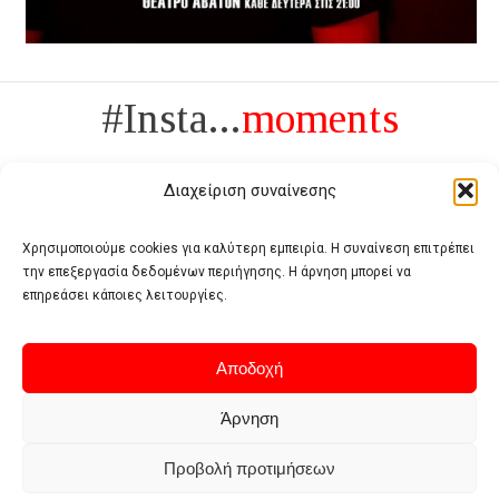
#Insta...
moments
Διαχείριση συναίνεσης
Χρησιμοποιούμε cookies για καλύτερη εμπειρία. Η συναίνεση επιτρέπει
την επεξεργασία δεδομένων περιήγησης. Η άρνηση μπορεί να
Πολυτέλεια δεν είναι το αντίθετο της ανέχειας, είναι το αντίθετο της
επηρεάσει κάποιες λειτουργίες.
χυδαιότητας
- Coco Chanel -
Αποδοχή
Άρνηση
Προβολή προτιμήσεων
Home
Terms of use
Privacy policy
Cookie policy
Contact