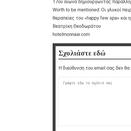
17ου αιώνα δημιουργώντας παράλλη
Worth to be mentioned: Οι γλυκοί πει
θεραπείες του «happy few spa» και η
Bεατρίκη Θεοδωράτου
hotelmonnaie.com
Σχολιάστε εδώ
Η διεύθυνση του email σας δεν θα 