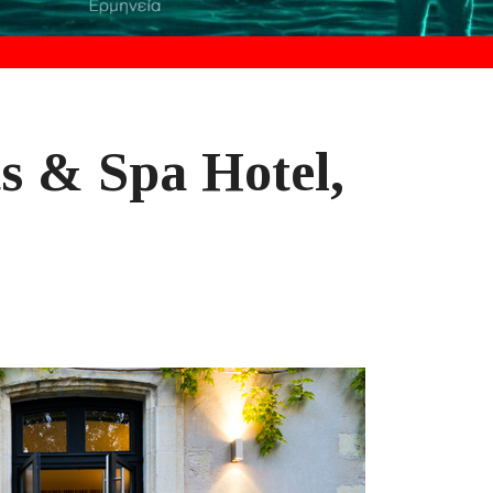
s & Spa Ηοtel,