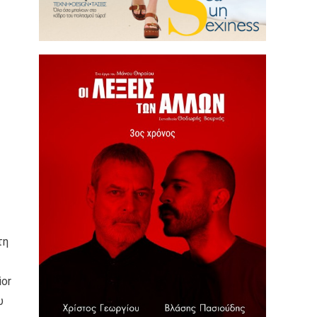
τη
ior
υ