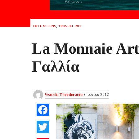
DELUXE PINS
,
TRAVELLING
La Monnaie Art
Γαλλία
Veatriki Theodoratou
8 Ιουνίου 2012
Facebook
Twitter