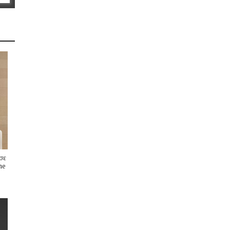
σε
me
s