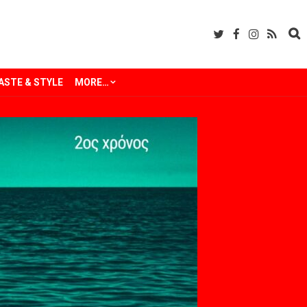
ASTE & STYLE
MORE…