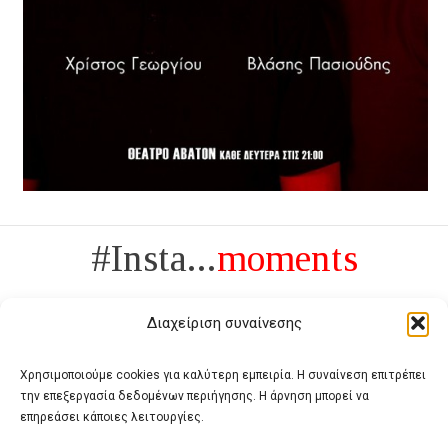
#Insta...
moments
Διαχείριση συναίνεσης
Χρησιμοποιούμε cookies για καλύτερη εμπειρία. Η συναίνεση επιτρέπει
την επεξεργασία δεδομένων περιήγησης. Η άρνηση μπορεί να
Πολυτέλεια δεν είναι το αντίθετο της ανέχειας, είναι το αντίθετο της
επηρεάσει κάποιες λειτουργίες.
χυδαιότητας