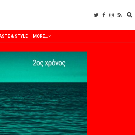
ASTE & STYLE
MORE…