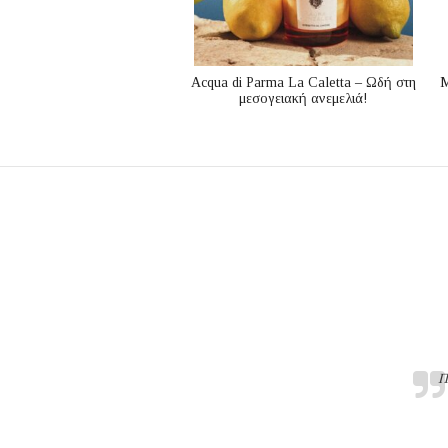
Acqua di Parma La Caletta – Ωδή στη
Μ
μεσογειακή ανεμελιά!
Π