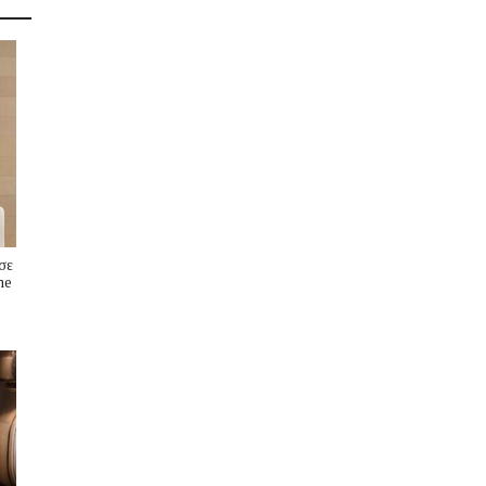
σε
me
s