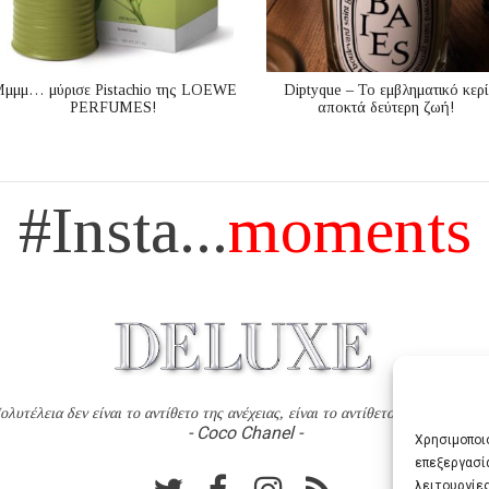
μμμ… μύρισε Pistachio της LOEWE
Diptyque – Το εμβληματικό κερί
PERFUMES!
αποκτά δεύτερη ζωή!
#Insta...
moments
ολυτέλεια δεν είναι το αντίθετο της ανέχειας, είναι το αντίθετο της χυδαιότητ
- Coco Chanel -
Χρησιμοποιο
επεξεργασί
λειτουργίες