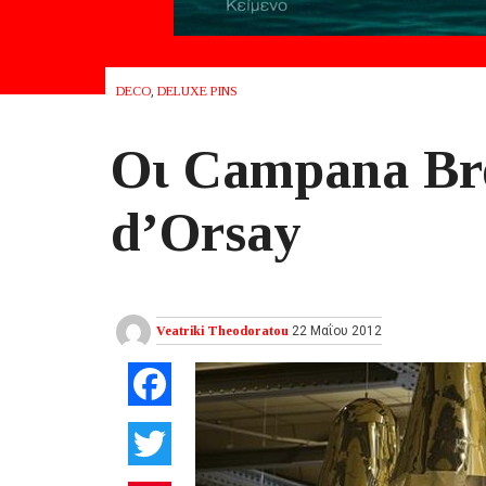
DECO
,
DELUXE PINS
Oι Campana Br
d’Orsay
Veatriki Theodoratou
22 Μαΐου 2012
Facebook
Twitter