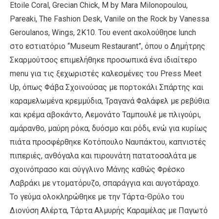
Etoile Coral, Grecian Chick, M by Mara Milonopoulou,
Pareaki, The Fashion Desk, Vanile on the Rock by Vanessa
Geroulanos, Wings, 2K10. Του event ακολούθησε lunch
στο εστιατόριο “Museum Restaurant”, όπου ο Δημήτρης
Σκαρμούτσος επιμελήθηκε προσωπικά ένα ιδιαίτερο
menu για τις ξεχωριστές καλεσμένες του Press Meet
Up, όπως Φάβα Σχοινούσας με πορτοκάλι Σπάρτης και
καραμελωμένα κρεμμύδια, Τραγανά Φαλάφελ με ρεβύθια
και κρέμα αβοκάντο, Λεμονάτο Ταμπουλέ με πλιγούρι,
αμάρανθο, μαύρη ρόκα, δυόσμο και ρόδι, ενώ για κυρίως
πιάτα προσφέρθηκε Κοτόπουλο Ναυπάκτου, καπνιστές
πιπεριές, ανθόγαλα και πιρουνάτη πατατοσαλάτα με
σχοινόπρασο και σύγγλινο Μάνης καθώς Φρέσκο
Λαβράκι με ντοματόρυζο, σπαράγγια και αυγοτάραχο.
Το γεύμα ολοκληρώθηκε με την Τάρτα-Θρύλο του
Διονύση Αλέρτα, Τάρτα Αλμυρής Καραμέλας με Παγωτό