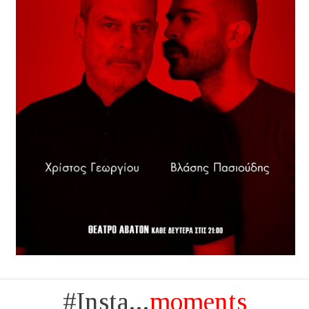
#Insta...
moments