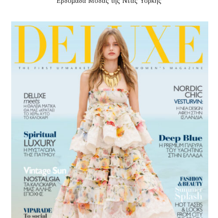
Εβδομάδα Μόδας της Νέας Υόρκης