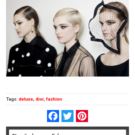
Tags:
deluxe
,
dior
,
fashion
Facebook
Twitter
Pinterest