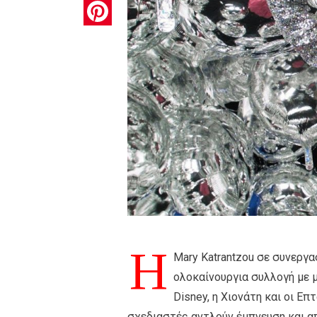
Pinterest
Η
Mary Katrantzou σε συνεργασ
ολοκαίνουργια συλλογή με 
Disney, η Χιονάτη και οι Επ
σχεδιαστές αντλούν έμπνευση και απ