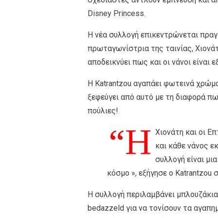
Disney Princess.
Η νέα συλλογή επικεντρώνεται πραγ
πρωταγωνίστρια της ταινίας, Χιονά
αποδεικνύει πως και οι νάνοι είναι ε
Η Katrantzou αγαπάει φωτεινά χρώμα
ξεφεύγει από αυτό με τη διαφορά πω
πούλιες!
“Η
Χιονάτη και οι Ε
και κάθε νάνος ε
συλλογή είναι μι
κόσμο », εξήγησε ο Katrantzou 
Η συλλογή περιλαμβάνει μπλουζάκια,
bedazzeld για να τονίσουν τα αγαπη