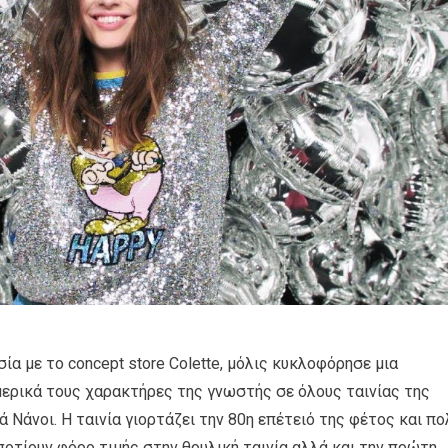
ία με το concept store Colette, μόλις κυκλοφόρησε μια
μερικά τους χαρακτήρες της γνωστής σε όλους ταινίας της
τά Νάνοι. Η ταινία γιορτάζει την 80η επέτειό της φέτος και πο
οτίουν φόρο τιμής στην θρυλική ταινία αλλά και την πρώτη