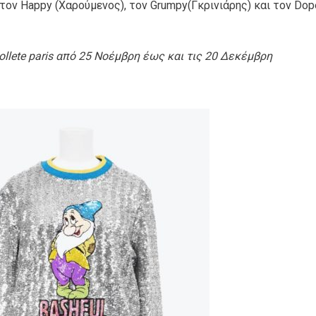
 τον Happy (Χαρούμενος), τον Grumpy(Γκρινιάρης) και τον Dop
ollete paris από 25 Νοέμβρη έως και τις 20 Δεκέμβρη