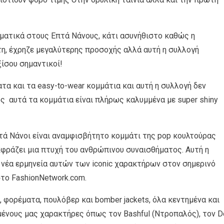
ματικά στους Επτά Νάνους, κάτι ασυνήθιστο καθώς η
τη, έχρηζε μεγαλύτερης προσοχής αλλά αυτή η συλλογή
ξίσου σημαντικοί!
τα και τα easy-to-wear κομμάτια και αυτή η συλλογή δεν
ς αυτά τα κομμάτια είναι πλήρως καλυμμένα με super shiny
πτά Νάνοι είναι αναμφισβήτητο κομμάτι της pop κουλτούρας
κφράζει μια πτυχή του ανθρώπινου συναισθήματος. Αυτή η
α νέα ερμηνεία αυτών των iconic χαρακτήρων στον σημερινό
στο FashionNetwork.com.
 φορέματα, πουλόβερ και bomber jackets, όλα κεντημένα και
μένους μας χαρακτήρες όπως τον Bashful (Ντροπαλός), τον D