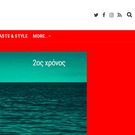
ASTE & STYLE
MORE…